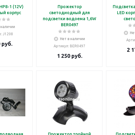
HP8-1 (12V)
Прожектор
Подсветка
ый корпус
светодиодный для
LED корп
подсветки водоема 1,6W
свет
BER0497
 наличии
Не
л
: J1208
Нет в наличии
Арти
0
руб.
Артикул
: BER0497
2 1
1 250
руб.
 подводная
Прожектор тройной
Подсвет