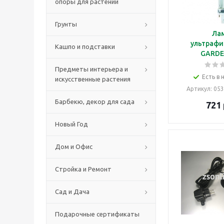
опоры для растений
Грунты
Ла
ультрафи
Кашпо и подставки
GARDE
Предметы интерьера и
Есть в 
искусственные растения
Артикул
: 05
Барбекю, декор для сада
721
Новый Год
Дом и Офис
Стройка и Ремонт
Сад и Дача
Подарочные сертификаты