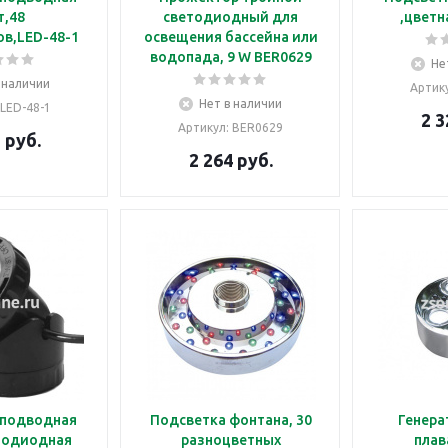
т,48
светодиодный для
,цветн
в,LED-48-1
освещения бассейна или
водопада, 9 W BER0629
Не
 наличии
Артик
Нет в наличии
 LED-48-1
2 3
Артикул
: BER0629
2
руб.
2 264
руб.
 подводная
Подсветка фонтана, 30
Генера
тодиодная
разноцветных
плав