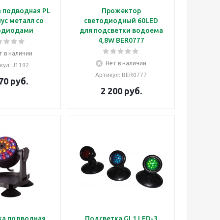
 подводная PL
Прожектор
ус металл со
светодиодный 60LED
одиодами
для подсветки водоема
4,8W BER0777
т в наличии
Нет в наличии
кул
: J1192
Артикул
: BER0777
70
руб.
2 200
руб.
ка подводная
Подсветка GL1 LED-3