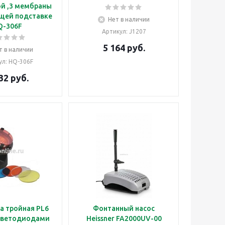
й ,3 мембраны
щей подставке
Нет в наличии
Q-306F
Артикул
: J1207
5 164
руб.
т в наличии
ул
: HQ-306F
32
руб.
а тройная PL6
Фонтанный насос
 светодиодами
Heissner FA2000UV-00