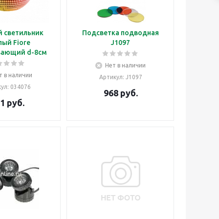
 светильник
Подсветка подводная
лый Fiore
J1097
вающий d-8см
Нет в наличии
т в наличии
Артикул
: J1097
кул
: 034076
968
руб.
1
руб.