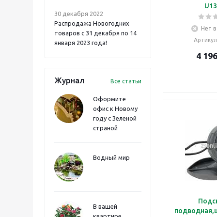
U13
30 декабря 2022
Распродажа Новогодних
Нет в
товаров с 31 декабря по 14
Артикул
января 2023 года!
4 19
Журнал
Все статьи
Оформите
офис к Новому
году с Зеленой
страной
Водный мир
Подс
В вашей
подводная,ц
квартире