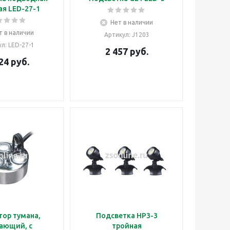
ая LED-27-1
Нет в наличии
т в наличии
Артикул
: J1203
ул
: LED-27-1
2 457
руб.
24
руб.
тор тумана,
Подсветка HP3-3
ающий, с
тройная