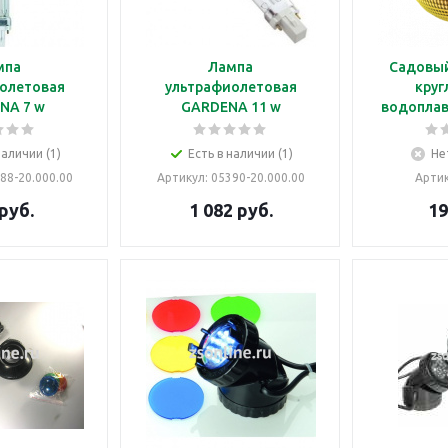
мпа
Лампа
Садовый
олетовая
ультрафиолетовая
круг
NA 7 w
GARDENA 11 w
водопла
наличии (1)
Есть в наличии (1)
Не
388-20.000.00
Артикул
: 05390-20.000.00
Арти
руб.
1 082
руб.
19