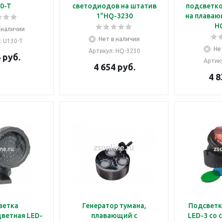
0-T
светодиодов на штатив
подсветко
1"HQ-3230
на плаваю
H
 наличии
Нет в наличии
: U130-T
Не
Артикул
: HQ-3230
6
руб.
Артик
4 654
руб.
4 8
ветка
Генератор тумана,
Подсветк
ветная LED-
плавающий с
LED-3 со