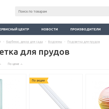
ЕРВИСНЫЙ ЦЕНТР
НОВОСТИ
ПРОИЗВОДИТЕЛИ
г
-
Барбекю, декор для сада
-
Водоемы
-
Подсветка для прудов
етка для прудов
По цене
По акции