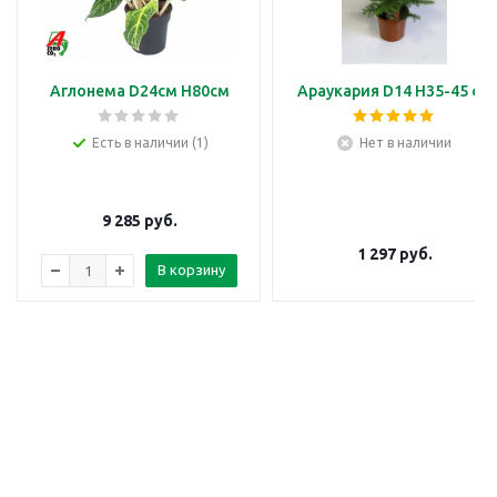
Аглонема D24см H80см
Араукария D14 H35-45 см
Есть в наличии (1)
Нет в наличии
9 285
руб.
1 297
руб.
В корзину