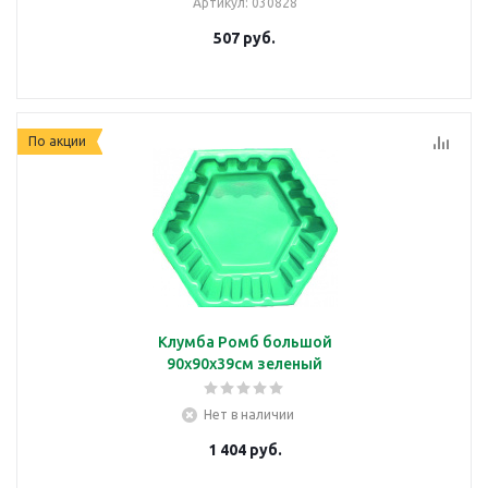
Артикул
: 030828
507
руб.
По акции
Клумба Ромб большой
90х90х39см зеленый
Нет в наличии
1 404
руб.