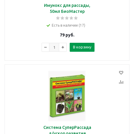
Имунокс для рассады,
50мл БиоМастер
Есть в наличии (17)
79
руб.
В корзину
Система СуперРассада
д/ускор.развития