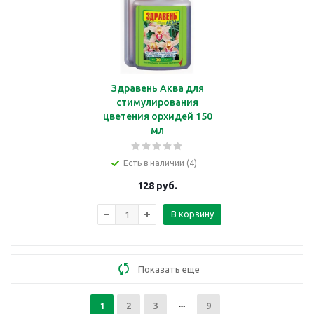
Здравень Аква для
стимулирования
цветения орхидей 150
мл
Есть в наличии (4)
128
руб.
В корзину
Показать еще
1
2
3
9