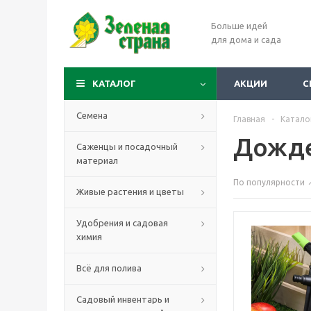
Больше идей
для дома и сада
КАТАЛОГ
АКЦИИ
С
Семена
Главная
-
Катало
Дожде
Саженцы и посадочный
материал
По популярности
Живые растения и цветы
Удобрения и садовая
химия
Всё для полива
Садовый инвентарь и