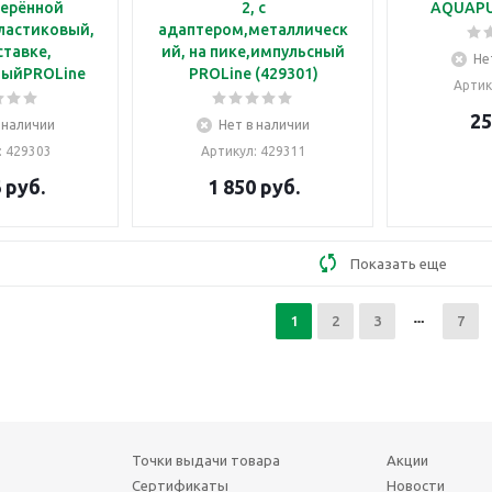
терённой
2, с
AQUAPU
ластиковый,
адаптером,металлическ
ставке,
ий, на пике,импульсный
Не
ныйPROLine
PROLine (429301)
Артик
25
 наличии
Нет в наличии
: 429303
Артикул
: 429311
6
руб.
1 850
руб.
Показать еще
1
2
3
7
Точки выдачи товара
Акции
Сертификаты
Новости