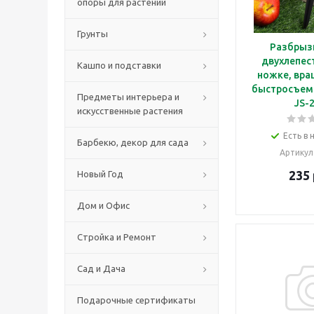
опоры для растений
Грунты
Разбрыз
двухлепес
Кашпо и подставки
ножке, вр
быстросъемн
Предметы интерьера и
JS-
искусственные растения
Есть в 
Барбекю, декор для сада
Артикул
235
Новый Год
Дом и Офис
Стройка и Ремонт
Сад и Дача
Подарочные сертификаты