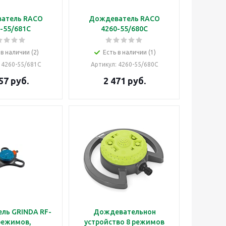
атель RACO
Дождеватель RACO
-55/681C
4260-55/680C
 в наличии (2)
Есть в наличии (1)
: 4260-55/681C
Артикул
: 4260-55/680C
57
руб.
2 471
руб.
ль GRINDA RF-
Дождевательнон
 режимов,
устройство 8 режимов