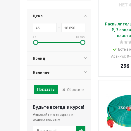
Цена
Распылитель
P, 3 сопла, на пике,
пласт
46
18 890
Есть в 
Артикул
: 8
Бренд
296
Наличие
Показать
Сбросить
Будьте всегда в курсе!
Узнавайте о скидках и
акциях первым