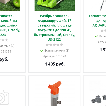
гиватель
Разбрызгиватель
Тренога т
тковый, на
осциллирующий, 17
для о
ащающийся,
отверстий, площадь
AQUAPU
ый, Grandy,
покрытия до 190 м²,
2223
быстросъемный, Grandy,
Есть
JS-2122
Артик
наличии (2)
1 5
Есть в наличии (1)
: 351356
Артикул
: 351370
руб.
1 405
руб.