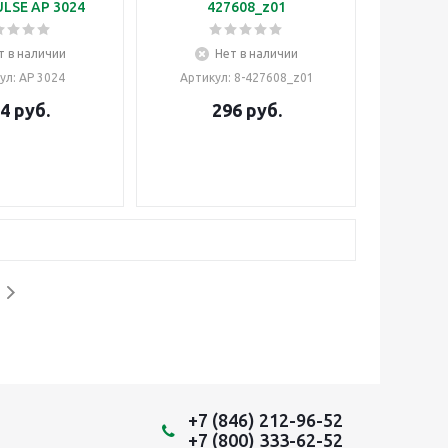
LSE AP 3024
427608_z01
т в наличии
Нет в наличии
ул
: AP 3024
Артикул
: 8-427608_z01
4
руб.
296
руб.
+7 (846) 212-96-52
+7 (800) 333-62-52