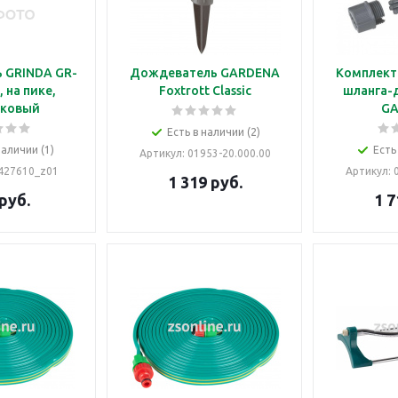
 GRINDA GR-
Дождеватель GARDENA
Комплект
Foxtrott Classic
шланга-
иковый
G
Есть в наличии (2)
наличии (1)
Есть
Артикул
: 01953-20.000.00
-427610_z01
Артикул
:
1 319
руб.
руб.
1 7