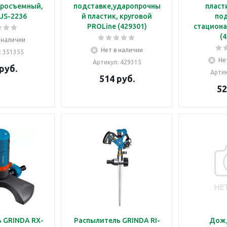
тросъемный,
подставке,ударопрочны
пласт
 JS-2236
й пластик, круговой
под
PROLine (429301)
стациона
(4
 наличии
Нет в наличии
: 351355
Не
Артикул
: 429315
руб.
Арти
514
руб.
52
 GRINDA RX-
Распылитель GRINDA RI-
Дож