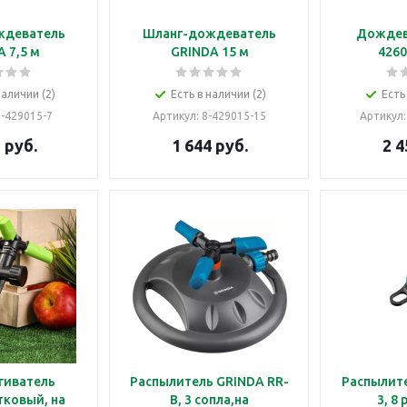
ждеватель
Шланг-дождеватель
Дождев
 7,5 м
GRINDA 15 м
4260
наличии (2)
Есть в наличии (2)
Есть
8-429015-7
Артикул
: 8-429015-15
Артикул
1
руб.
1 644
руб.
2 4
гиватель
Распылитель GRINDA RR-
Распылите
тковый, на
B, 3 сопла,на
3, 8