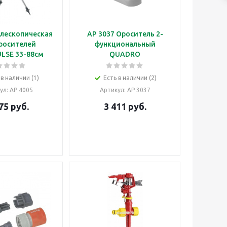
елескопическая
AP 3037 Ороситель 2-
росителей
функциональный
LSE 33-88см
QUADRO
 в наличии (1)
Есть в наличии (2)
ул
: AP 4005
Артикул
: AP 3037
75
руб.
3 411
руб.