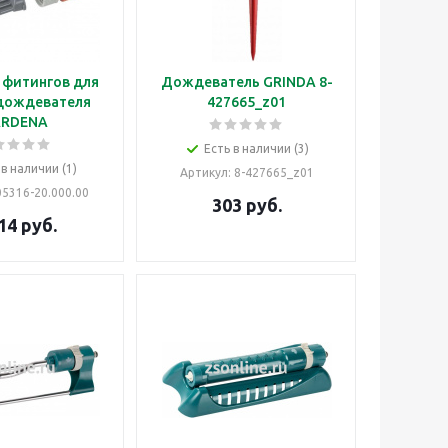
 фитингов для
Дождеватель GRINDA 8-
дождевателя
427665_z01
ARDENA
Есть в наличии (3)
 в наличии (1)
Артикул
: 8-427665_z01
 05316-20.000.00
303
руб.
14
руб.