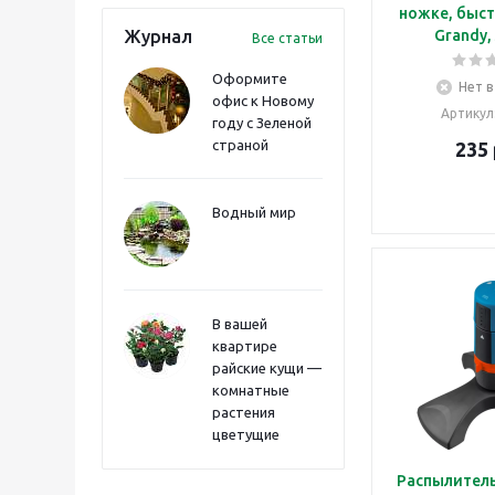
ножке, быс
Журнал
Grandy,
Все статьи
Оформите
Нет в
офис к Новому
Артикул
году с Зеленой
страной
235
Водный мир
В вашей
квартире
райские кущи —
комнатные
растения
цветущие
Распылитель