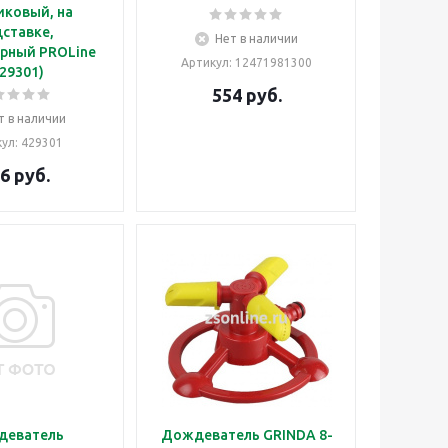
иковый, на
ставке,
Нет в наличии
рный PROLine
Артикул
: 12471981300
29301)
554
руб.
т в наличии
кул
: 429301
6
руб.
деватель
Дождеватель GRINDA 8-