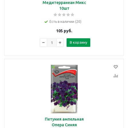
Медитерранеан Микс
10шт
Есть в наличии (20)
105
руб.
В корзину
Петуния ампельная
Опера Синяя