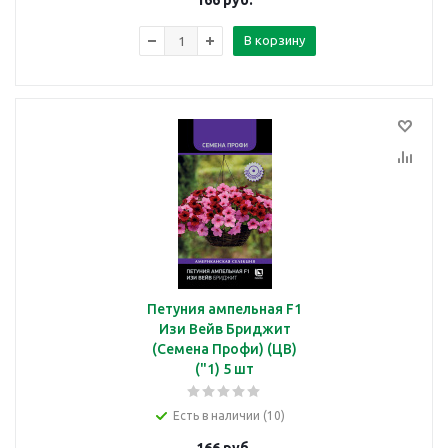
166
руб.
В корзину
Петуния ампельная F1
Изи Вейв Бриджит
(Семена Профи) (ЦВ)
("1) 5 шт
Есть в наличии (10)