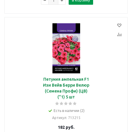
В корзину
Петуния ампельная F1
Изи Вейв Берри Велюр
(Семена Профи) (ЦВ)
("1) 5 шт
Есть в наличии (2)
Артикул
: 713215
182
руб.