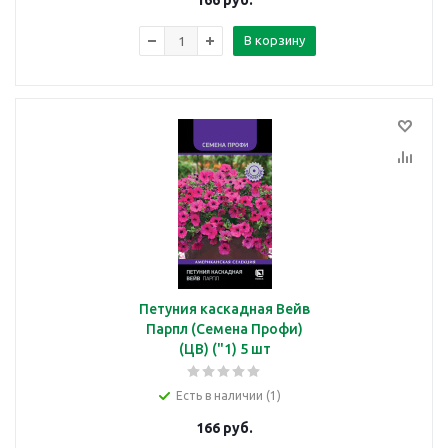
166
руб.
В корзину
Петуния каскадная Вейв
Парпл (Семена Профи)
(ЦВ) ("1) 5 шт
Есть в наличии (1)
166
руб.