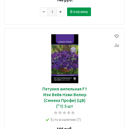
146
руб.
В корзину
Петуния ампельная F1
Изи Вейв Нэви Велюр
(Семена Профи) (ЦВ)
("1) 5 шт
Есть в наличии (7)