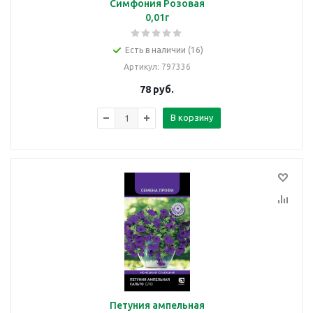
Симфония Розовая
0,01г
Есть в наличии (16)
Артикул
: 797336
78
руб.
В корзину
Петуния ампельная