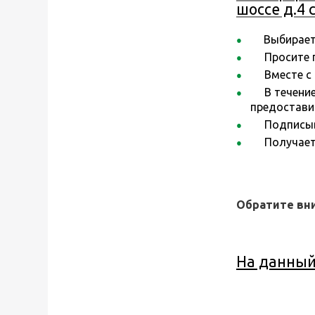
шоссе д.4 
Выбирает
Просите по
Вместе с к
В течение 
предостави
Подписыва
Получаете
Обратите вн
На данный