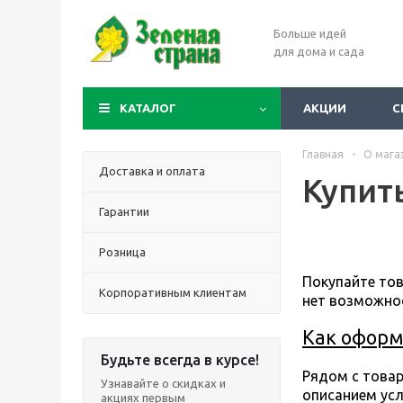
Больше идей
для дома и сада
КАТАЛОГ
АКЦИИ
С
Главная
-
О мага
Доставка и оплата
Купит
Гарантии
Розница
Покупайте тов
Корпоративным клиентам
нет возможнос
Как оформи
Будьте всегда в курсе!
Рядом с товар
Узнавайте о скидках и
описанием усл
акциях первым