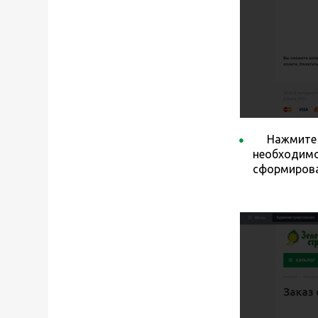
Нажмите кн
необходимо
сформирова