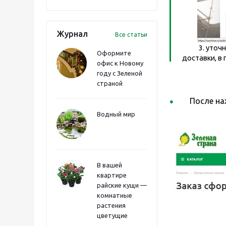
Журнал
Все статьи
3. уточнить
Оформите
доставки, в
офис к Новому
году с Зеленой
страной
После на
Водный мир
В вашей
квартире
райские кущи —
комнатные
растения
цветущие