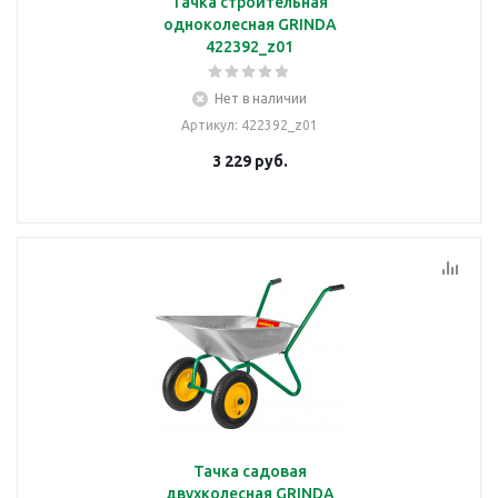
Тачка строительная
одноколесная GRINDA
422392_z01
Нет в наличии
Артикул
: 422392_z01
3 229
руб.
Тачка садовая
двухколесная GRINDA