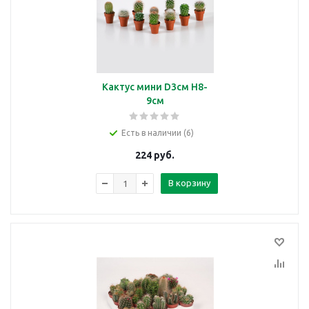
Кактус мини D3см H8-
9см
Есть в наличии (6)
224
руб.
В корзину