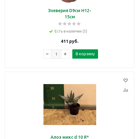
Эхеверия D9см H12-
15см
Есть в наличии (3)
411
руб.
В корзину
Алоэ микс d 10 Я*