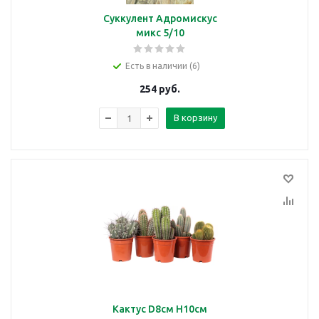
Суккулент Адромискус
микс 5/10
Есть в наличии (6)
254
руб.
В корзину
Кактус D8см H10см