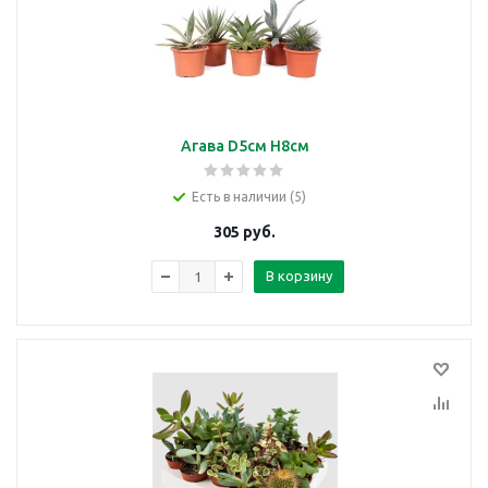
Агава D5см H8см
Есть в наличии (5)
305
руб.
В корзину