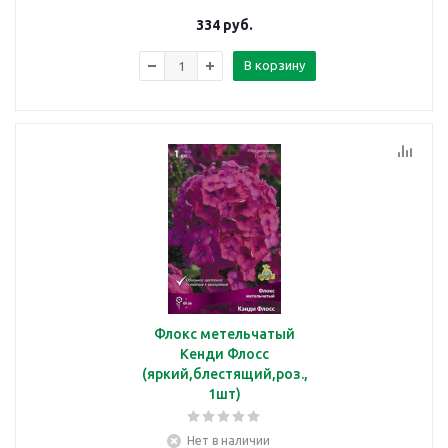
334
руб.
В корзину
Флокс метельчатый
Кенди Флосс
(яркий,блестящий,роз.,
1шт)
Нет в наличии