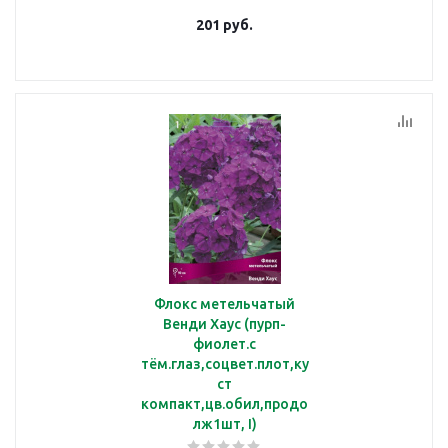
201
руб.
Флокс метельчатый
Венди Хаус (пурп-
фиолет.с
тём.глаз,соцвет.плот,ку
ст
компакт,цв.обил,продо
лж1шт, I)