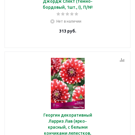
Джордж Спект (тёмно-
бордовый, 1шт., I), П/№
Нет в наличии
313
руб.
Георгин декоративный
Ларриз Лав (ярко-
красный, с белыми
кончиками лепестков,