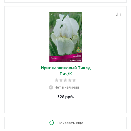
Ирис карликовый Тиклд
Пич/К
Нет в наличии
328
руб.
Показать еще