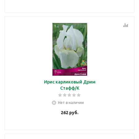
Ирис карликовый Дрим
Стафф/К
Нет в наличии
262
руб.