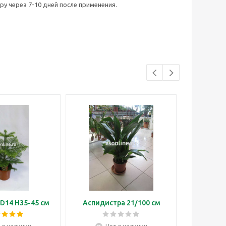
у через 7-10 дней после применения.
D14 H35-45 см
Аспидистра 21/100 см
Бонса