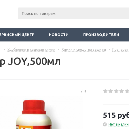
ЕРВИСНЫЙ ЦЕНТР
НОВОСТИ
ПРОИЗВОДИТЕЛИ
г
-
Удобрения и садовая химия
-
Химия и средства защиты
-
Препарат
р JOY,500мл
515
руб
Нет в налич