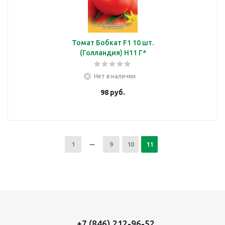
Томат Бобкат F1 10 шт.
(Голландия) Н11 Г*
Нет в наличии
98
руб.
1
9
10
11
+7 (846) 212-96-52