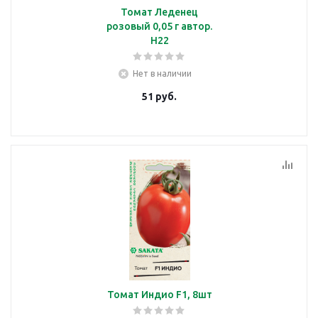
Томат Леденец
розовый 0,05 г автор.
Н22
Нет в наличии
51
руб.
Томат Индио F1, 8шт