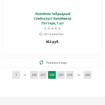
Лилейник гибридный
Спейскоуст Бихейвиор
Пэттерн, 1 шт
Нет в наличии
652
руб.
Показать еще
1
250
251
252
253
254
260