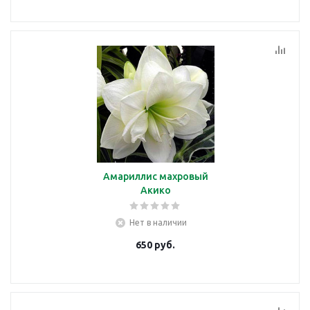
Амариллис махровый
Акико
Нет в наличии
650
руб.