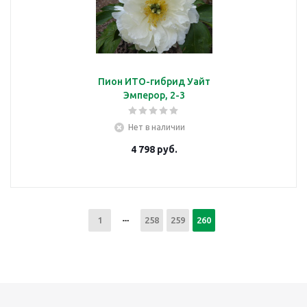
Пион ИТО-гибрид Уайт
Эмперор, 2-3
Нет в наличии
4 798
руб.
1
258
259
260