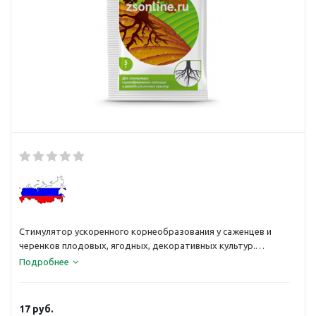
Стимулятор ускоренного корнеобразования у саженцев и
черенков плодовых, ягодных, декоративных культур.
Повышает приживаемость при пересадках, а также является
Подробнее
эффективным антистрессовым адаптогеном.
17
руб.