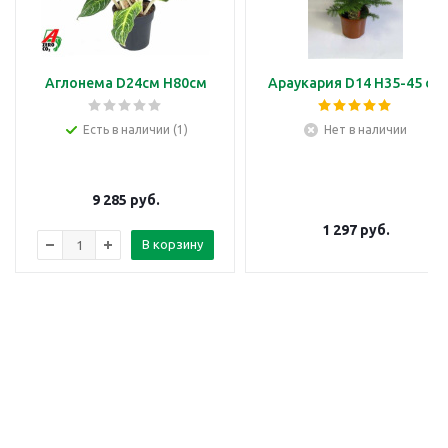
Аглонема D24см H80см
Араукария D14 H35-45 см
Есть в наличии (1)
Нет в наличии
9 285
руб.
1 297
руб.
В корзину