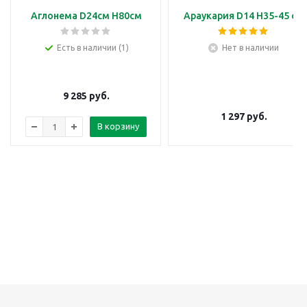
Аглонема D24см H80см
Араукария D14 H35-45 см
Есть в наличии (1)
Нет в наличии
9 285
руб.
1 297
руб.
В корзину