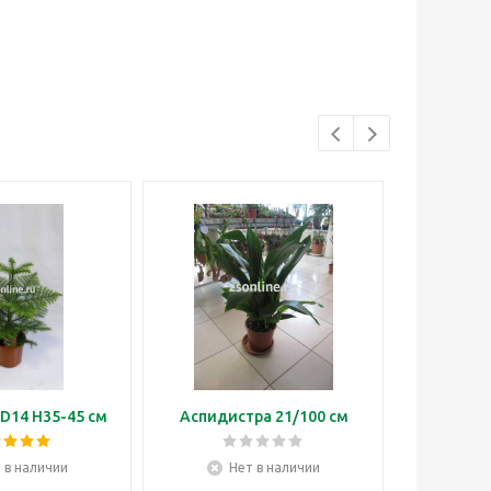
D14 H35-45 см
Аспидистра 21/100 см
Бонса
 в наличии
Нет в наличии
Н