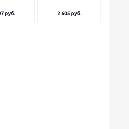
97
руб.
2 605
руб.
3 