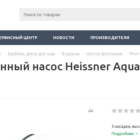
ЕРВИСНЫЙ ЦЕНТР
НОВОСТИ
ПРОИЗВОДИТЕЛИ
г
-
Барбекю, декор для сада
-
Водоемы
-
Насосы фонтанные
-
Фонта
ный насос Heissner Aqua 
3 насадки, вы
Подробнее