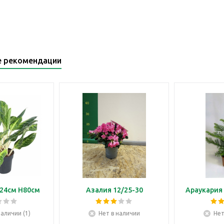
е рекомендации
24см H80см
Азалия 12/25-30
Араукария 
наличии (1)
Нет в наличии
Нет