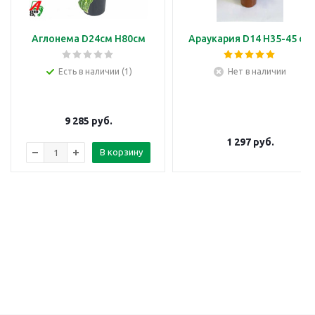
Аглонема D24см H80см
Араукария D14 H35-45 см
Есть в наличии (1)
Нет в наличии
9 285
руб.
1 297
руб.
В корзину