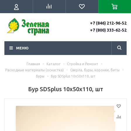
+7 (846) 212-96-52
+7 (800) 333-62-52
МЕНЮ
Главная
-
Каталог
-
Стройка и Ремонт
-
Расходные материалы (оснастка)
-
Сверла, буры, коронки, биты
-
Буры
-
Бур SDSplus 10х50х110, шт
Бур SDSplus 10х50х110, шт