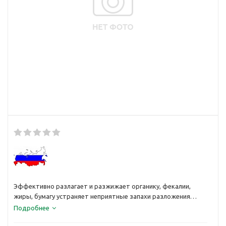
Эффективно разлагает и разжижает органику, фекалии,
жиры, бумагу устраняет неприятные запахи разложения
органических продуктов жизнедеятельности снижает
Подробнее
затраты по откачке, очистке выгребных ям.