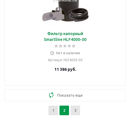
Фильтр напорный
Smartline HLF4000-00
Нет в наличии
Артикул
: HLF4000-00
11 386
руб.
Показать еще
1
2
3