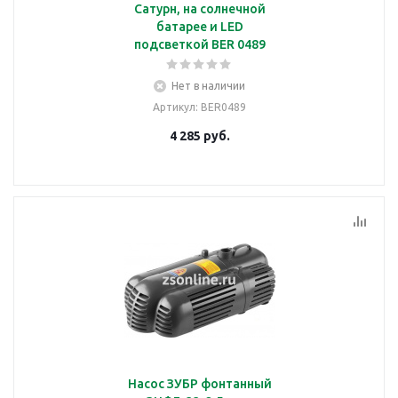
Сатурн, на солнечной
батарее и LED
подсветкой BER 0489
Нет в наличии
Артикул
: BER0489
4 285
руб.
Насос ЗУБР фонтанный