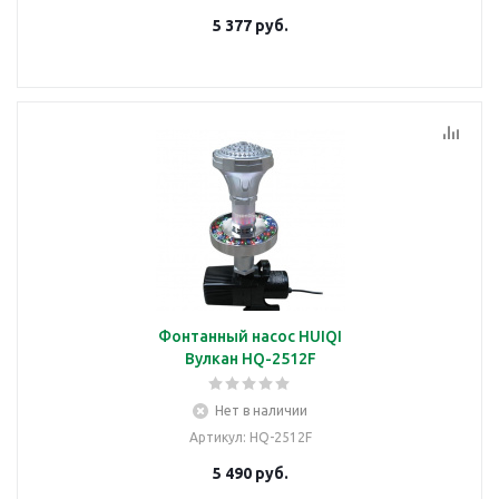
5 377
руб.
Фонтанный насос HUIQI
Вулкан HQ-2512F
Нет в наличии
Артикул
: HQ-2512F
5 490
руб.