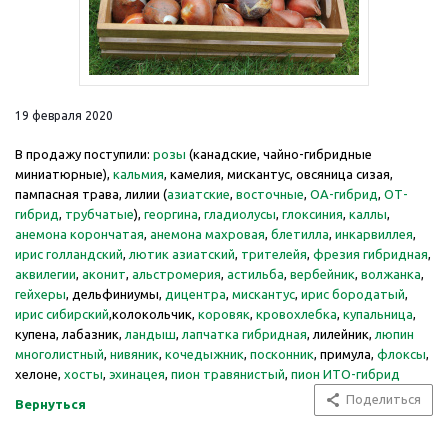
19 февраля 2020
В продажу поступили:
розы
(канадские, чайно-гибридные
миниатюрные),
кальмия
, камелия, мискантус, овсяница сизая,
пампасная трава, лилии (
азиатские
,
восточные
,
ОА-гибрид
,
ОТ-
гибрид
,
трубчатые
),
георгина
,
гладиолусы
,
глоксиния
,
каллы
,
анемона корончатая
,
анемона махровая
,
блетилла
,
инкарвиллея
,
ирис голландский
,
лютик азиатский
,
трителейя
,
фрезия гибридная
,
аквилегии
,
аконит
,
альстромерия
,
астильба
,
вербейник
,
волжанка
,
гейхеры
, дельфиниумы,
дицентра
,
мискантус
,
ирис бородатый
,
ирис сибирский
,колокольчик,
коровяк
,
кровохлебка
,
купальница
,
купена, лабазник,
ландыш
,
лапчатка гибридная
, лилейник,
люпин
многолистный
,
нивяник
,
кочедыжник
,
посконник
, примула,
флоксы
,
хелоне,
хосты
,
эхинацея
,
пион травянистый
,
пион ИТО-гибрид
Поделиться
Вернуться