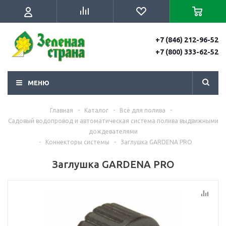
+7 (846) 212-96-52
+7 (800) 333-62-52
МЕНЮ
Главная
-
Каталог
-
Всё для полива
-
Садовый водопровод и автоматическая система полива выдвижными
дождевателями
-
Коннекторы системы
-
Заглушка GARDENA PRO
Заглушка GARDENA PRO