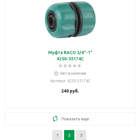
Муфта RACO 3/4"-1"
4250-55174C
Нет в наличии
Артикул
: 4250-55174C
240
руб.
Показать еще
1
2
3