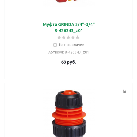
Муфта GRINDA 3/4"-3/4"
8-426343_z01
Нет в наличии
Артикул
: 8-426343_z01
63
руб.