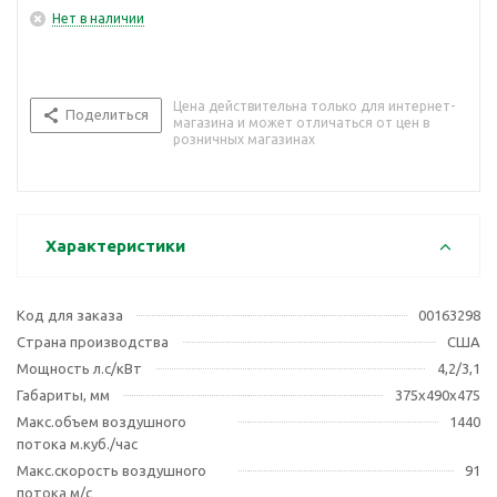
Нет в наличии
Цена действительна только для интернет-
Поделиться
магазина и может отличаться от цен в
розничных магазинах
Характеристики
Код для заказа
00163298
Страна производства
США
Мощность л.с/кВт
4,2/3,1
Габариты, мм
375х490х475
Макс.объем воздушного
1440
потока м.куб./час
Макс.скорость воздушного
91
потока м/с