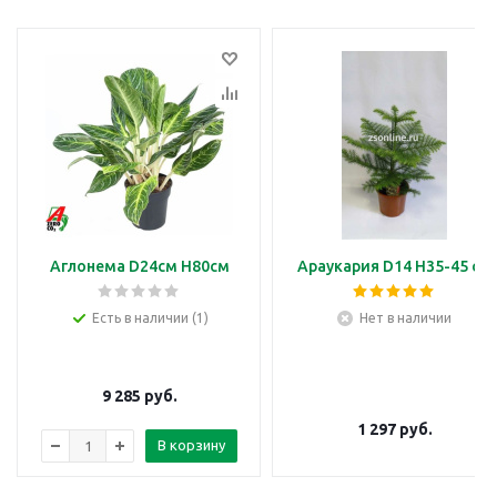
Аглонема D24см H80см
Араукария D14 H35-45 см
Есть в наличии (1)
Нет в наличии
9 285
руб.
1 297
руб.
В корзину