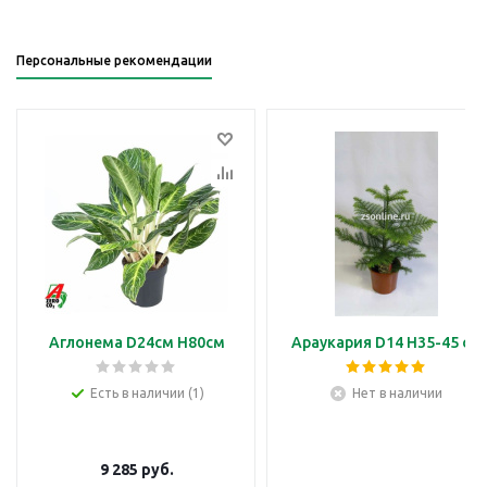
Персональные рекомендации
Аглонема D24см H80см
Араукария D14 H35-45 см
Есть в наличии (1)
Нет в наличии
9 285
руб.