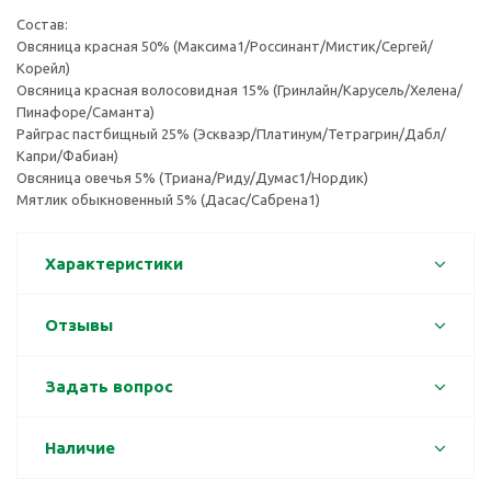
Состав:
Овсяница красная 50% (Максима1/Россинант/Мистик/Сергей/
Корейл)
Овсяница красная волосовидная 15% (Гринлайн/Карусель/Хелена/
Пинафоре/Саманта)
Райграс пастбищный 25% (Эскваэр/Платинум/Тетрагрин/Дабл/
Капри/Фабиан)
Овсяница овечья 5% (Триана/Риду/Думас1/Нордик)
Мятлик обыкновенный 5% (Дасас/Сабрена1)
Характеристики
Отзывы
Задать вопрос
Наличие