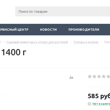
ЕРВИСНЫЙ ЦЕНТР
НОВОСТИ
ПРОИЗВОДИТЕЛИ
г
-
Садовый инвентарь и опоры для растений
-
Топоры и колуны
-
Топ
1400 г
585
руб
Нет в налич