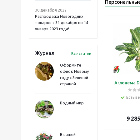
Персональны
30 декабря 2022
Распродажа Новогодних
товаров с 31 декабря по 14
января 2023 года!
Журнал
Все статьи
Оформите
офис к Новому
году с Зеленой
Аглонема D
страной
Есть в 
Водный мир
9 28
В вашей