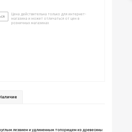
Цена действительна только для интернет-
ься
магазина и может отличаться от цен в
розничных магазинах
Наличие
округлым лезвием и удлиненным топорищем из древесины