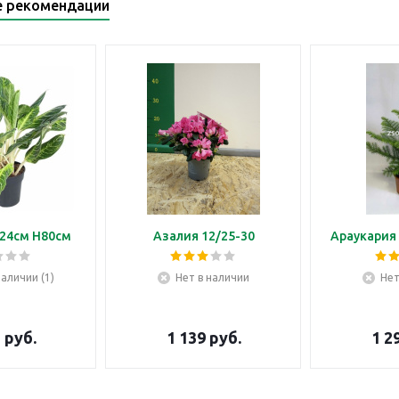
е рекомендации
24см H80см
Азалия 12/25-30
Араукария 
наличии (1)
Нет в наличии
Нет
5
руб.
1 139
руб.
1 2