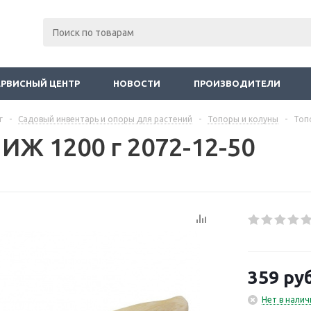
ЕРВИСНЫЙ ЦЕНТР
НОВОСТИ
ПРОИЗВОДИТЕЛИ
г
-
Садовый инвентарь и опоры для растений
-
Топоры и колуны
-
Топ
ИЖ 1200 г 2072-12-50
359
руб
Нет в налич