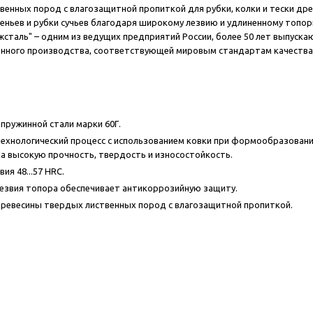
венных пород с влагозащитной пропиткой для рубки, колки и тески д
леньев и рубки сучьев благодаря широкому лезвию и удлиненному топо
жсталь" – одним из ведущих предприятий России, более 50 лет выпус
енного производства, соответствующей мировым стандартам качества
 пружинной стали марки 60Г.
ехнологический процесс с использованием ковки при формообразован
а высокую прочность, твердость и износостойкость.
ия 48...57 HRC.
езвия топора обеспечивает антикоррозийную защиту.
ревесины твердых лиственных пород с влагозащитной пропиткой.