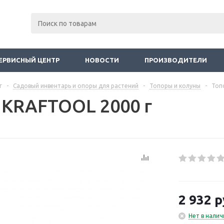
ЕРВИСНЫЙ ЦЕНТР
НОВОСТИ
ПРОИЗВОДИТЕЛИ
г
-
Садовый инвентарь и опоры для растений
-
Топоры и колуны
-
Топ
 KRAFTOOL 2000 г
2 932
р
Нет в налич