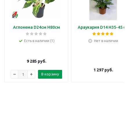
Аглонема D24см H80см
Араукария D14 H35-45 см
Есть в наличии (1)
Нет в наличии
9 285
руб.
1 297
руб.
В корзину