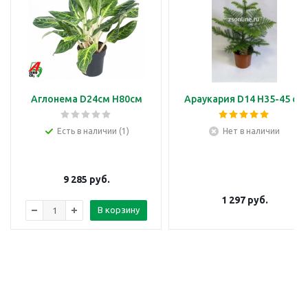
Аглонема D24см H80см
Араукария D14 H35-45 см
Есть в наличии (1)
Нет в наличии
9 285
руб.
1 297
руб.
В корзину