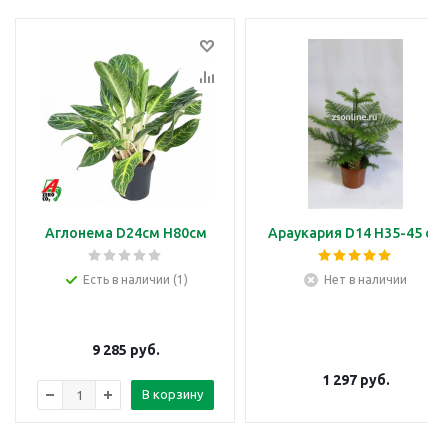
Аглонема D24см H80см
Араукария D14 H35-45 см
Есть в наличии (1)
Нет в наличии
9 285
руб.
1 297
руб.
В корзину