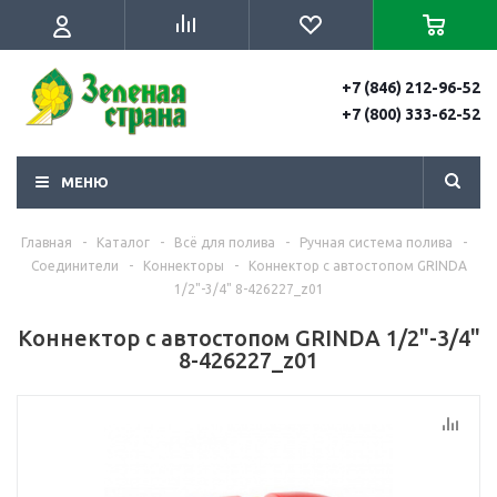
+7 (846) 212-96-52
+7 (800) 333-62-52
МЕНЮ
Главная
-
Каталог
-
Всё для полива
-
Ручная система полива
-
Соединители
-
Коннекторы
-
Коннектор с автостопом GRINDA
1/2"-3/4" 8-426227_z01
Коннектор с автостопом GRINDA 1/2"-3/4"
8-426227_z01