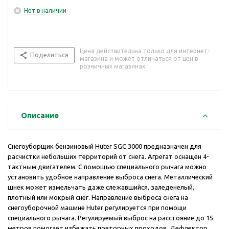
Нет в наличии
Цена действительна только для интернет-
Поделиться
магазина и может отличаться от цен в
розничных магазинах
Описание
Снегоуборщик бензиновый Huter SGC 3000 предназначен для
расчистки небольших территорий от снега. Агрегат оснащен 4-
тактным двигателем. С помощью специального рычага можно
установить удобное направление выброса снега. Металлический
шнек может измельчать даже слежавшийся, заледенелый,
плотный или мокрый снег. Направление выброса снега на
снегоуборочной машине Huter регулируется при помощи
специального рычага. Регулируемый выброс на расстояние до 15
метров помогает избежать повторных проходов. Дефлектор