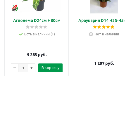
Аглонема D24см H80см
Араукария D14 H35-45 см
Есть в наличии (1)
Нет в наличии
9 285
руб.
1 297
руб.
В корзину