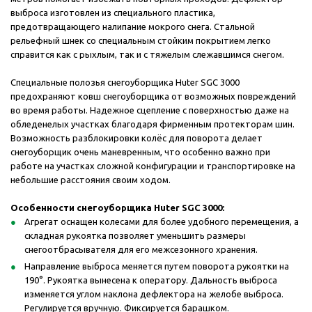
выброса изготовлен из специального пластика,
предотвращающего налипание мокрого снега. Стальной
рельефный шнек со специальным стойким покрытием легко
справится как с рыхлым, так и с тяжелым слежавшимся снегом.
Специальные полозья снегоуборщика Huter SGC 3000
предохраняют ковш снегоуборщика от возможных повреждений
во время работы. Надежное сцепление с поверхностью даже на
обледенелых участках благодаря фирменным протекторам шин.
Возможность разблокировки колёс для поворота делает
снегоуборщик очень маневренным, что особенно важно при
работе на участках сложной конфигурации и транспортировке на
небольшие расстояния своим ходом.
Особенности снегоуборщика Huter SGC 3000:
Агрегат оснащен колесами для более удобного перемещения, а
складная рукоятка позволяет уменьшить размеры
снегоотбрасывателя для его межсезонного хранения.
Направление выброса меняется путем поворота рукоятки на
190°. Рукоятка вынесена к оператору. Дальность выброса
изменяется углом наклона дефлектора на желобе выброса.
Регулируется вручную. Фиксируется барашком.