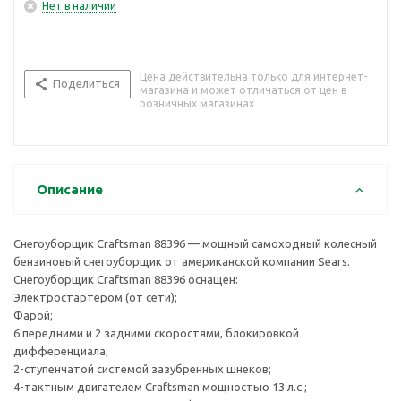
Нет в наличии
Цена действительна только для интернет-
Поделиться
магазина и может отличаться от цен в
розничных магазинах
Описание
Снегоуборщик Craftsman 88396 — мощный самоходный колесный
бензиновый снегоуборщик от американской компании Sears.
Снегоуборщик Craftsman 88396 оснащен:
Электростартером (от сети);
Фарой;
6 передними и 2 задними скоростями, блокировкой
дифференциала;
2-ступенчатой системой зазубренных шнеков;
4-тактным двигателем Craftsman мощностью 13 л.с.;