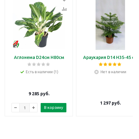
Аглонема D24см H80см
Араукария D14 H35-45 см
Есть в наличии (1)
Нет в наличии
9 285
руб.
1 297
руб.
В корзину