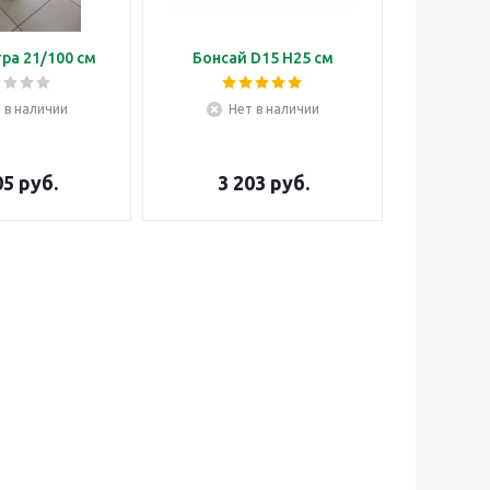
ра 21/100 см
Бонсай D15 H25 см
Бонсай м
 в наличии
Нет в наличии
Н
05
руб.
3 203
руб.
2 