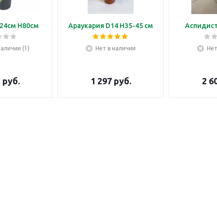
24см H80см
Араукария D14 H35-45 см
Аспидист
наличии (1)
Нет в наличии
Нет
5
руб.
1 297
руб.
2 6