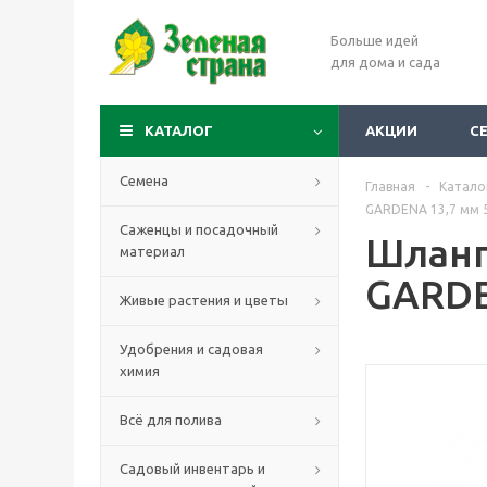
Больше идей
для дома и сада
КАТАЛОГ
АКЦИИ
С
Семена
Главная
-
Катало
GARDENA 13,7 мм 
Саженцы и посадочный
Шланг
материал
GARDE
Живые растения и цветы
Удобрения и садовая
химия
Всё для полива
Садовый инвентарь и