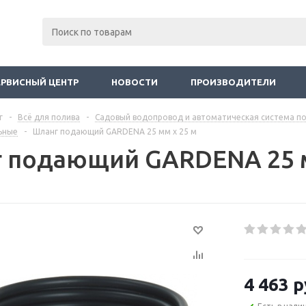
ЕРВИСНЫЙ ЦЕНТР
НОВОСТИ
ПРОИЗВОДИТЕЛИ
г
-
Всё для полива
-
Садовый водопровод и автоматическая система 
ьные
-
Шланг подающий GARDENA 25 мм х 25 м
 подающий GARDENA 25 м
4 463
р