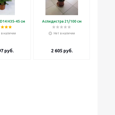
D14 H35-45 см
Аспидистра 21/100 см
Бонса
 в наличии
Нет в наличии
Н
97
руб.
2 605
руб.
3 