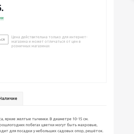
овыми черешками. Подходит для посадки у
.
довых опор, решёток. Особенно хорош для
 в хорошо освещенных местах, на небольших
ии
ах.
Цена действительна только для интернет-
ься
магазина и может отличаться от цен в
розничных магазинах
Наличие
, яркие желтые тычинки. В диаметре 10-15 см.
прошлогодних побегах цветки могут быть махровые,
ходит для посадки у небольших садовых опор, решёток.