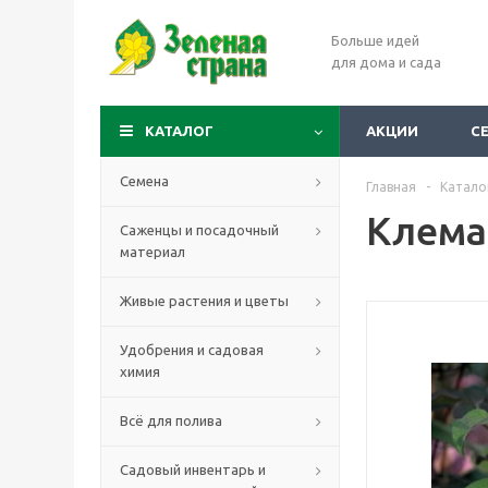
Больше идей
для дома и сада
КАТАЛОГ
АКЦИИ
С
Семена
Главная
-
Катало
Клема
Саженцы и посадочный
материал
Живые растения и цветы
Удобрения и садовая
химия
Всё для полива
Садовый инвентарь и