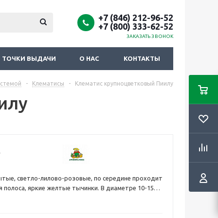
+7 (846) 212-96-52
+7 (800) 333-62-52
ЗАКАЗАТЬ ЗВОНОК
ТОЧКИ ВЫДАЧИ
О НАС
КОНТАКТЫ
истемой
-
Клематисы
-
Клематис крупноцветковый Пиилу
илу
тые, светло-лилово-розовые, по середине проходит
 полоса, яркие желтые тычинки. В диаметре 10-15
продолжительное цветение с июня по сентябрь на
его года. На прошлогодних побегах цветки могут
, появляются в мае - июне. Высота 1,5 м. Цепляется