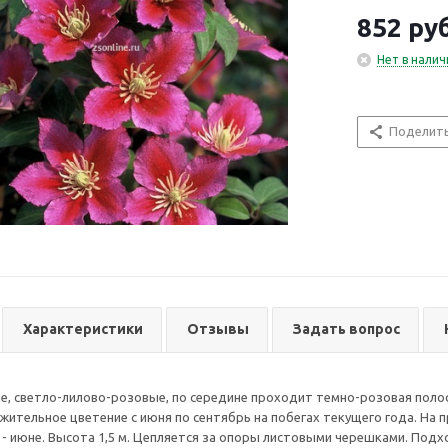
за опоры лист
852
руб
небольших са
использования
Нет в налич
участках и сад
Поделит
Характеристики
Отзывы
Задать вопрос
, светло-лилово-розовые, по середине проходит темно-розовая полоса
ительное цветение с июня по сентябрь на побегах текущего года. На 
 - июне. Высота 1,5 м. Цепляется за опоры листовыми черешками. Под