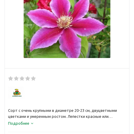
Сорт с очень крупными в диаметре 20-23 см, двуцветными
цветками и умеренным ростом. Лепестки красные или
пурпурно-фиолетовые с карминовой полоской посередине и
Подробнее
слегка волнистыми краями. Тычинки пурпурно-красные.