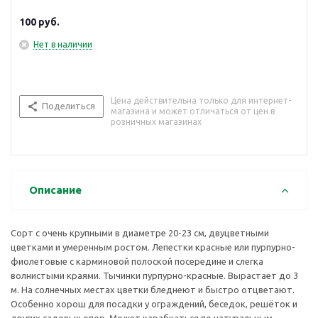
Вырастает до 3 м. На солнечных местах цветки бледнеют и
быстро отцветают. Особенно хорош для посадки у
100
руб.
ограждений, беседок, решёток и других садовых опор.
Может карабкаться по натуральным опорам, например
Нет в наличии
лиственным или хвойным кустарникам, полукустарникам,
которые не нуждаются в сильной обрезке. Используется для
контейнерного озеленения.
Цена действительна только для интернет-
Поделиться
магазина и может отличаться от цен в
розничных магазинах
Описание
Сорт с очень крупными в диаметре 20-23 см, двуцветными
цветками и умеренным ростом. Лепестки красные или пурпурно-
фиолетовые с карминовой полоской посередине и слегка
волнистыми краями. Тычинки пурпурно-красные. Вырастает до 3
м. На солнечных местах цветки бледнеют и быстро отцветают.
Особенно хорош для посадки у ограждений, беседок, решёток и