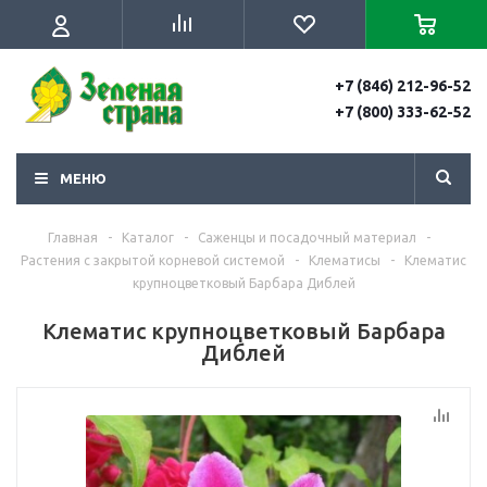
+7 (846) 212-96-52
+7 (800) 333-62-52
МЕНЮ
Главная
-
Каталог
-
Саженцы и посадочный материал
-
Растения с закрытой корневой системой
-
Клематисы
-
Клематис
крупноцветковый Барбара Диблей
Клематис крупноцветковый Барбара
Диблей