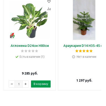
Аглонема D24см H80см
Араукария D14 H35-45 см
Есть в наличии (1)
Нет в наличии
9 285
руб.
1 297
руб.
В корзину