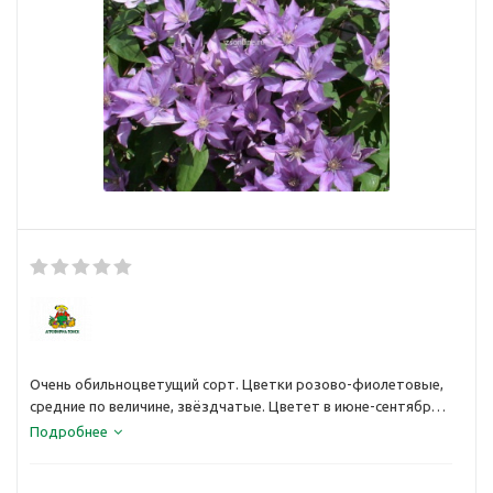
Очень обильноцветущий сорт. Цветки розово-фиолетовые,
средние по величине, звёздчатые. Цветет в июне-сентябре.
Высота 3 м. Подходит для выращивания в контейнерах.
Подробнее