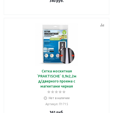
340
руб.
Сетка москитная
`PRAKTISCHE` 0,9х2,2м
д/дверного проема с
магнитами черная
Нет в наличии
Артикул
: П1715
361
руб.