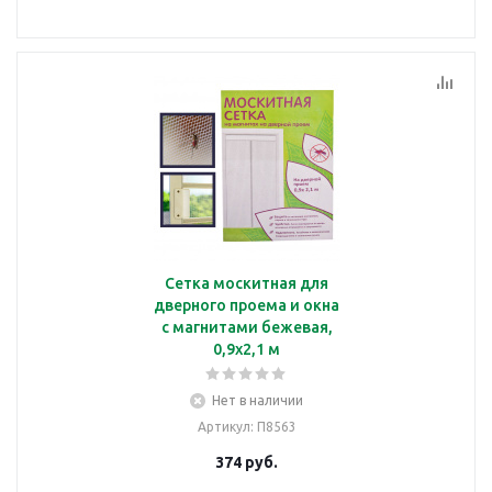
Сетка москитная для
дверного проема и окна
с магнитами бежевая,
0,9х2,1 м
Нет в наличии
Артикул
: П8563
374
руб.