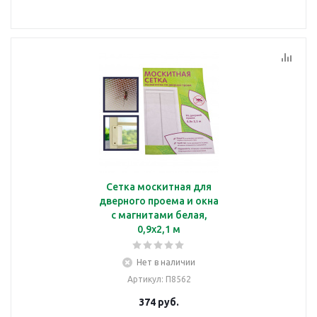
Сетка москитная для
дверного проема и окна
с магнитами белая,
0,9х2,1 м
Нет в наличии
Артикул
: П8562
374
руб.