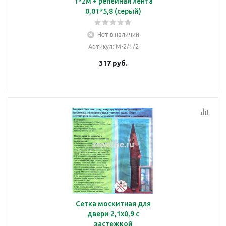
1*2м + репейная лента
0,01*5,8 (серый)
Нет в наличии
Артикул
: М-2/1/2
317
руб.
Сетка москитная для
двери 2,1х0,9 с
застежкой