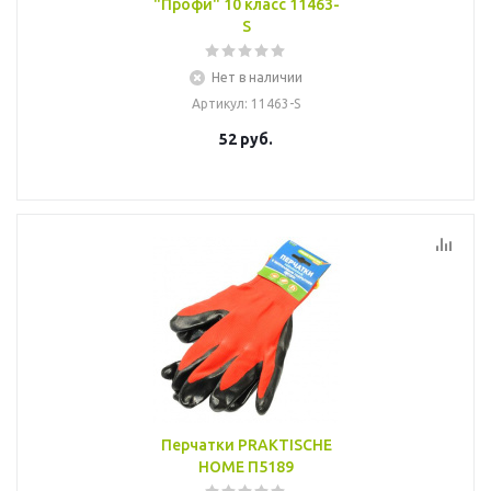
"Профи" 10 класс 11463-
S
Нет в наличии
Артикул
: 11463-S
52
руб.
Перчатки PRAKTISCHE
HOME П5189