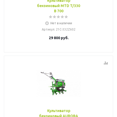
Культиватор
бензиновый MTD T/330
B 700
Нет в наличии
Артикул
: 21C-332Z602
29 800
руб.
Культиватор
бензиновый AURORA