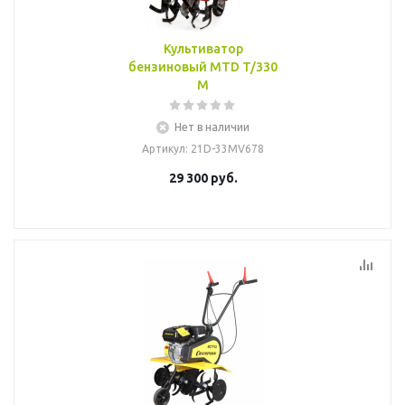
Культиватор
бензиновый MTD T/330
M
Нет в наличии
Артикул
: 21D-33MV678
29 300
руб.