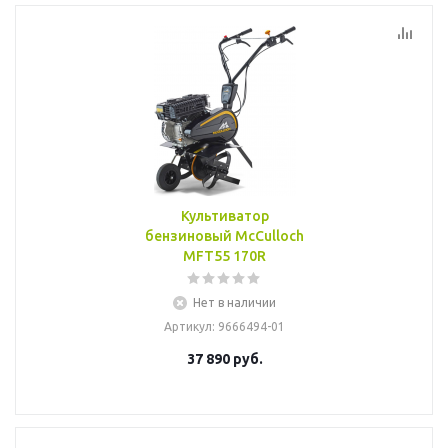
Культиватор
бензиновый McCulloch
MFT55 170R
Нет в наличии
Артикул
: 9666494-01
37 890
руб.