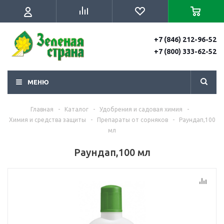
+7 (846) 212-96-52
+7 (800) 333-62-52
МЕНЮ
Главная
-
Каталог
-
Удобрения и садовая химия
-
Химия и средства защиты
-
Препараты от сорняков
-
Раундап,100
мл
Раундап,100 мл