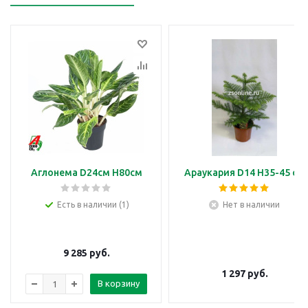
Аглонема D24см H80см
Араукария D14 H35-45 см
Есть в наличии (1)
Нет в наличии
9 285
руб.
1 297
руб.
В корзину