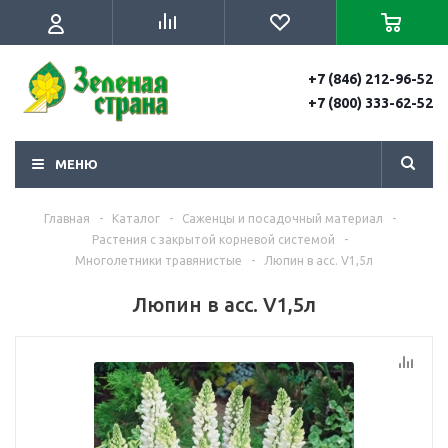
+7 (846) 212-96-52
+7 (800) 333-62-52
МЕНЮ
Главная
-
Каталог
-
Саженцы и посадочный материал
-
Растения с закрытой корневой системой
-
Многолетники травянистые
-
Люпин в асс. V1,5л
Люпин в асс. V1,5л