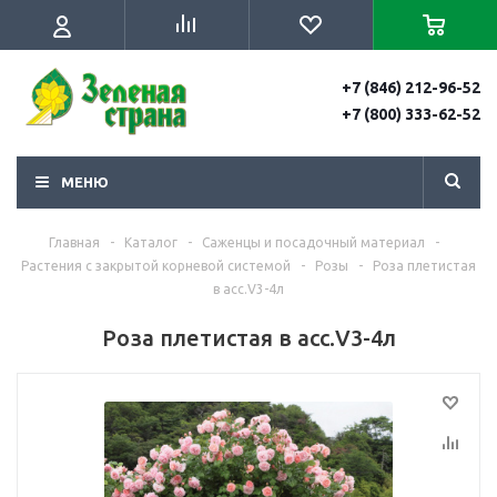
+7 (846) 212-96-52
+7 (800) 333-62-52
МЕНЮ
Главная
-
Каталог
-
Саженцы и посадочный материал
-
Растения с закрытой корневой системой
-
Розы
-
Роза плетистая
в асс.V3-4л
Роза плетистая в асс.V3-4л