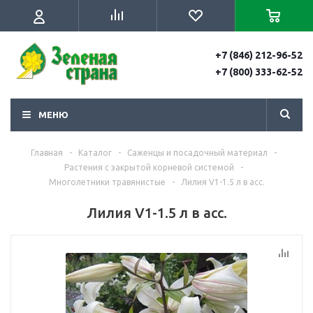
+7 (846) 212-96-52
+7 (800) 333-62-52
МЕНЮ
Главная
-
Каталог
-
Саженцы и посадочный материал
-
Растения с закрытой корневой системой
-
Многолетники травянистые
-
Лилия V1-1.5 л в асс.
Лилия V1-1.5 л в асс.