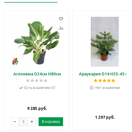
Аглонема D24см H80см
Араукария D14 H35-45 см
Есть в наличии (1)
Нет в наличии
9 285
руб.
1 297
руб.
В корзину