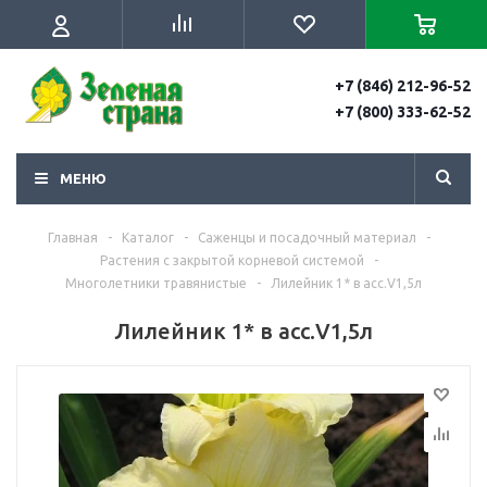
+7 (846) 212-96-52
+7 (800) 333-62-52
МЕНЮ
Главная
-
Каталог
-
Саженцы и посадочный материал
-
Растения с закрытой корневой системой
-
Многолетники травянистые
-
Лилейник 1* в асс.V1,5л
Лилейник 1* в асс.V1,5л